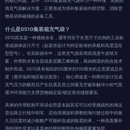
的核心问题。其中，0510集装箱充气袋作为一种环保、高效的
填充气袋解决方案，正逐渐成为填补集装箱内部空隙、消除货
物晃动和碰撞的必备工具。
什么是0510集装箱充气袋？
0510其实是一种规格命名，通常对应于长宽尺寸比例的工业标
准或袋体设计尺寸（如某些设计为特定标准的承载和高度适应
型型号）。在实际操作中，这类充气袋采用高强度牛皮纸方
案，外带防水复合层或多层聚乙烯构造，再由精湛的热合技术
制作而成。0510具有相应的50厘米到100厘米的总宽度或总长
度（视市场和地区标识差异），核心用途是一到两对设计完成
充气压力的载荷后产生抗震及货之间最无空破坏触冲小的气垫
缓冲环境能力支撑货物稳定架/锁定填充缝隙紧实.
具体的作用机制不添误会而是名副其实可以经受挑战性的海运
货运路之行线中刹车、启动浪潮波积调整的海行驶过程中的胀
久沉抗震对减少船舶产可能碎造成的险震的承，一种高质量外
用的强性尼龙以及其他结密的附固外加侧面紧素加层.