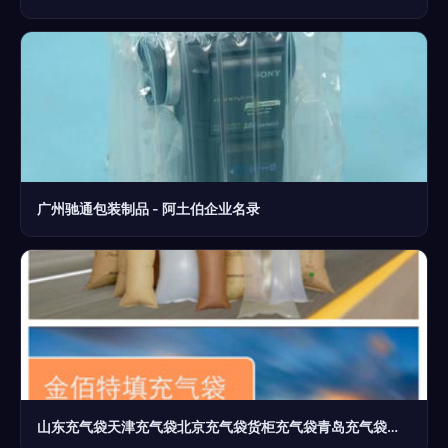
广州驰通包装制品 - 阿土伯企业名录
山东充气袋天津充气袋北京充气袋货柜充气袋青岛充气袋滨州充气袋烟台威海集装箱充气袋图片_高清图_细节图